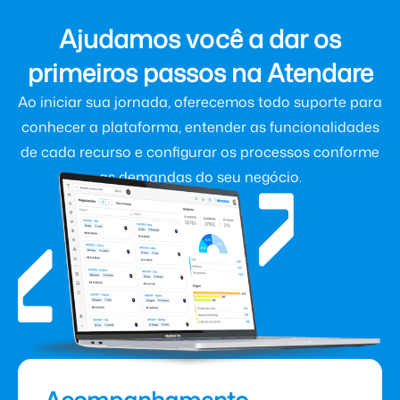
Ajudamos você a dar os
primeiros passos na Atendare
Ao iniciar sua jornada, oferecemos todo suporte para
conhecer a plataforma, entender as funcionalidades
de cada recurso e configurar os processos conforme
as demandas do seu negócio.
Acompanhamento