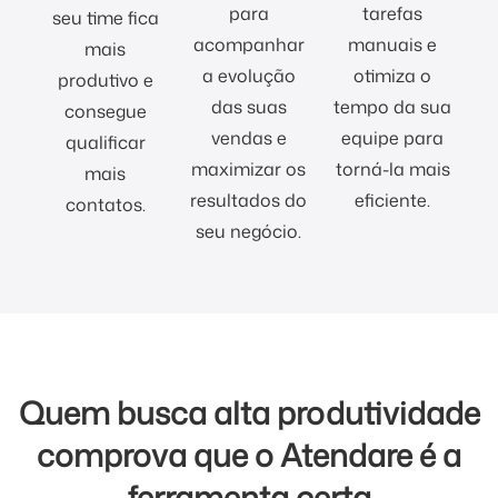
para
tarefas
seu time fica
acompanhar
manuais e
mais
a evolução
otimiza o
produtivo e
das suas
tempo da sua
consegue
vendas e
equipe para
qualificar
maximizar os
torná-la mais
mais
resultados do
eficiente.
contatos.
seu negócio.
Quem busca alta produtividade
comprova que o Atendare é a
ferramenta certa