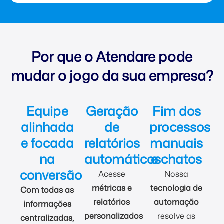
Por que o Atendare pode
mudar o jogo da sua empresa?
Equipe
Geração
Fim dos
alinhada
de
processos
e focada
relatórios
manuais
na
automáticos
e chatos
conversão
Acesse
Nossa
métricas e
tecnologia de
Com todas as
relatórios
automação
informações
personalizados
resolve as
centralizadas,