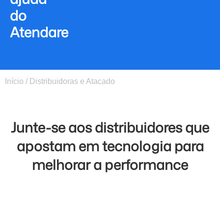
do
Atendare
Início
/
Distribuidoras e Atacado
Junte-se aos distribuidores que
apostam em tecnologia para
melhorar a performance