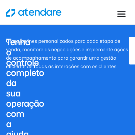
Tenha
Crie pipelines personalizados para cada etapa de
o
venda, monitore as negociações e implemente ações
de acompanhamento para garantir uma gestão
controle
eficiente de todas as interações com os clientes.
completo
da
sua
operação
com
a
ajuda