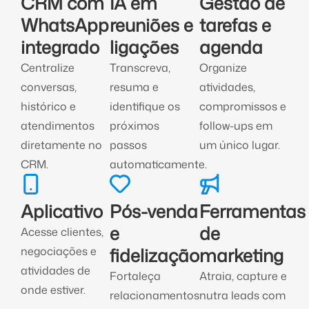
CRM com
IA em
Gestão de
WhatsApp
reuniões e
tarefas e
integrado
ligações
agenda
Centralize
Transcreva,
Organize
conversas,
resuma e
atividades,
histórico e
identifique os
compromissos e
atendimentos
próximos
follow-ups em
diretamente no
passos
um único lugar.
CRM.
automaticamente.
Aplicativo
Pós-venda
Ferramentas
e
de
Acesse clientes,
fidelização
marketing
negociações e
atividades de
Fortaleça
Atraia, capture e
onde estiver.
relacionamentos
nutra leads com