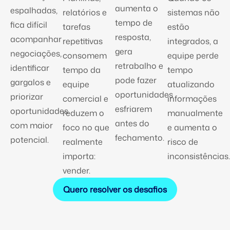
aumenta o
espalhadas,
relatórios e
sistemas não
tempo de
fica difícil
tarefas
estão
resposta,
acompanhar
repetitivas
integrados, a
gera
negociações,
consomem
equipe perde
retrabalho e
identificar
tempo da
tempo
pode fazer
gargalos e
equipe
atualizando
oportunidades
priorizar
comercial e
informações
esfriarem
oportunidades
reduzem o
manualmente
antes do
com maior
foco no que
e aumenta o
fechamento.
potencial.
realmente
risco de
importa:
inconsistências.
vender.
Quero resolver os desafios