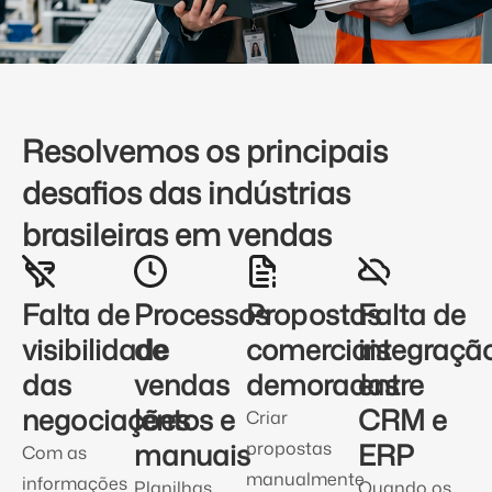
Resolvemos os principais
desafios das indústrias
brasileiras em vendas
Falta de
Processos
Propostas
Falta de
visibilidade
de
comerciais
integraçã
das
vendas
demoradas
entre
negociações
lentos e
CRM e
Criar
manuais
ERP
propostas
Com as
manualmente
informações
Planilhas,
Quando os