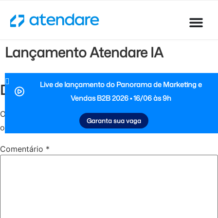
Lançamento Atendare IA
Live de lançamento do Panorama de Marketing e
Deixe um comentário
Vendas B2B 2026 • 16/06 às 9h
O seu endereço de e-mail não será publicado.
Campos
Garanta sua vaga
obrigatórios são marcados com
*
Comentário
*