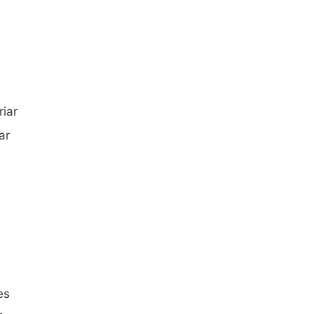
iar
ar
es