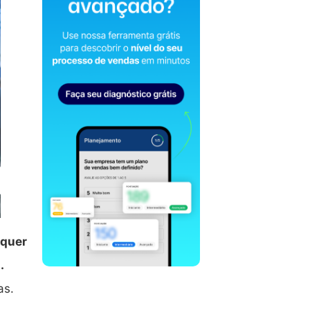
lquer
.
as.