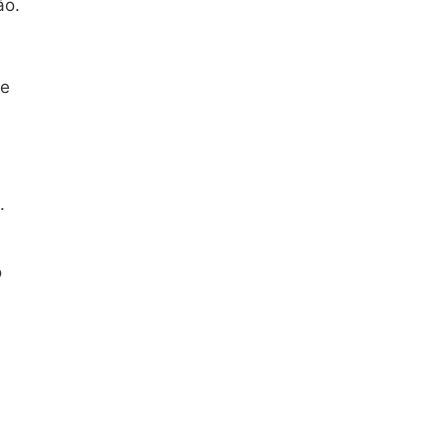
ão.
pe
.
o