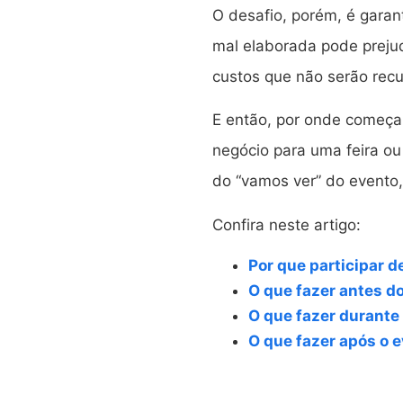
O desafio, porém, é garan
mal elaborada pode preju
custos que não serão rec
E então, por onde começa
negócio para uma feira o
do “vamos ver” do evento
Confira neste artigo:
Por que participar d
O que fazer antes d
O que fazer durante
O que fazer após o 