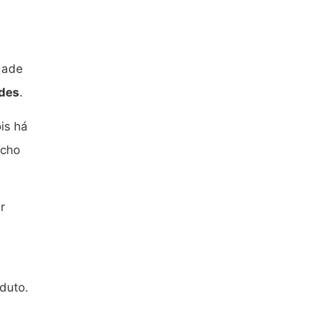
idade
ades
.
is há
icho
r
duto.