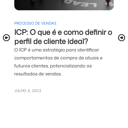
PROCESSO DE VENDAS
REL
ICP: O que é e como definir o
VEN
perfil de cliente ideal?
CR
O ICP é uma estratégia para identificar
co
comportamentos de compra de atuais e
Ent
futuros clientes, potencializando os
e C
resultados de vendas.
aum
ven
JULHO 4, 2023
JULH