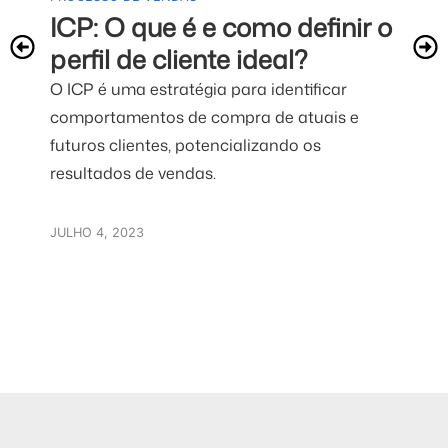
REL
ICP: O que é e como definir o
VEN
perfil de cliente ideal?
CR
O ICP é uma estratégia para identificar
co
comportamentos de compra de atuais e
Ent
futuros clientes, potencializando os
e C
resultados de vendas.
aum
ven
JULHO 4, 2023
JULH