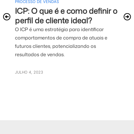
PROCESSO DE VENDAS
REL
ICP: O que é e como definir o
VEN
perfil de cliente ideal?
CR
O ICP é uma estratégia para identificar
co
comportamentos de compra de atuais e
Ent
futuros clientes, potencializando os
e C
resultados de vendas.
aum
ven
JULHO 4, 2023
JULH