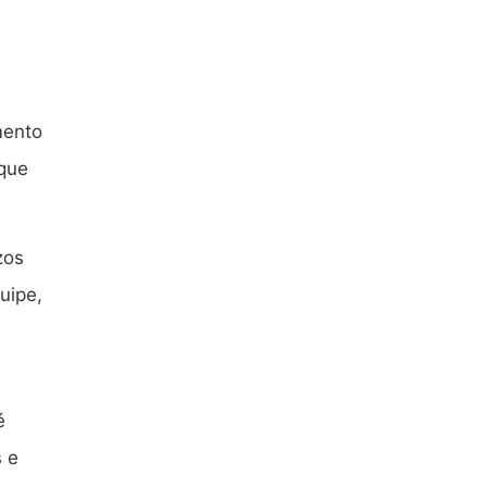
mento
 que
zos
uipe,
é
 e