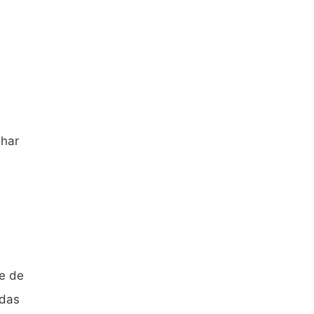
nhar
e de
ndas