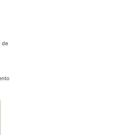
o de
ento