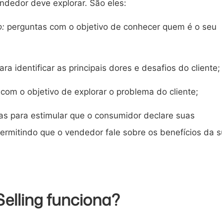
ndedor deve explorar. São eles:
o:
perguntas com o objetivo de conhecer quem é o seu
ra identificar as principais dores e desafios do cliente;
com o objetivo de explorar o problema do cliente;
as para estimular que o consumidor declare suas
permitindo que o vendedor fale sobre os benefícios da 
elling funciona?