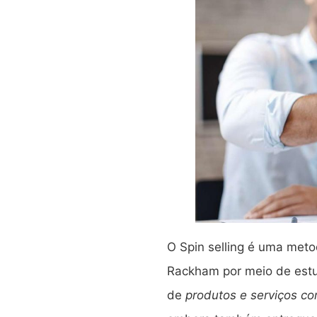
O Spin selling é uma meto
Rackham por meio de estud
de
produtos e serviços co