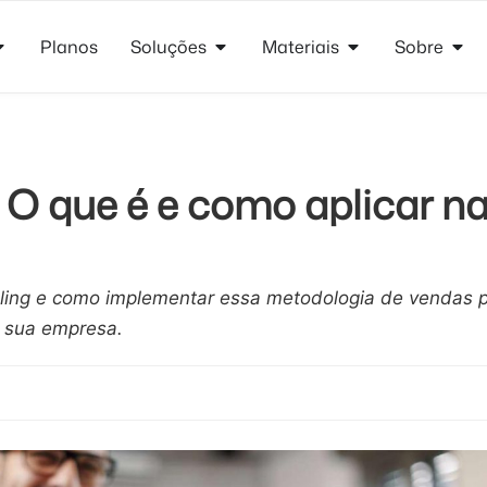
Planos
Soluções
Materiais
Sobre
: O que é e como aplicar n
lling e como implementar essa metodologia de vendas 
a sua empresa.