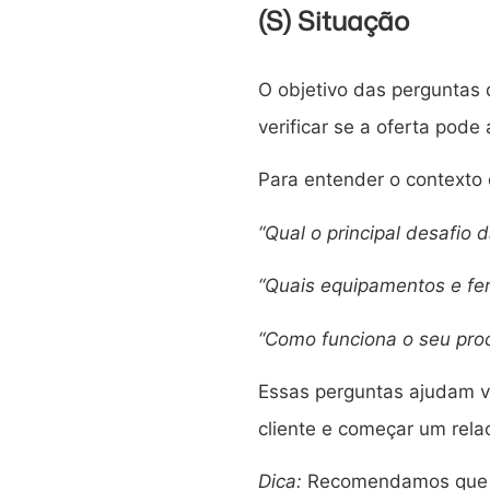
(S) Situação
O objetivo das perguntas 
verificar se a oferta pod
Para entender o contexto 
“Qual o principal desafio
“Quais equipamentos e fe
“Como funciona o seu pro
Essas perguntas ajudam v
cliente e começar um rela
Dica:
Recomendamos que v