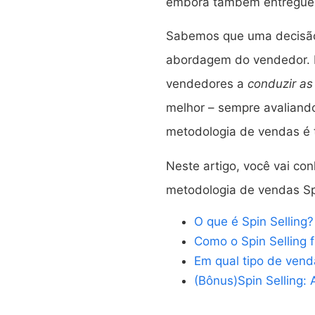
embora também entregue 
Sabemos que uma decisão 
abordagem do vendedor. 
vendedores a
conduzir as
melhor – sempre avaliando
metodologia de vendas é 
Neste artigo, você vai co
metodologia de vendas Spi
O que é Spin Selling?
Como o Spin Selling 
Em qual tipo de vend
(Bônus)Spin Selling: