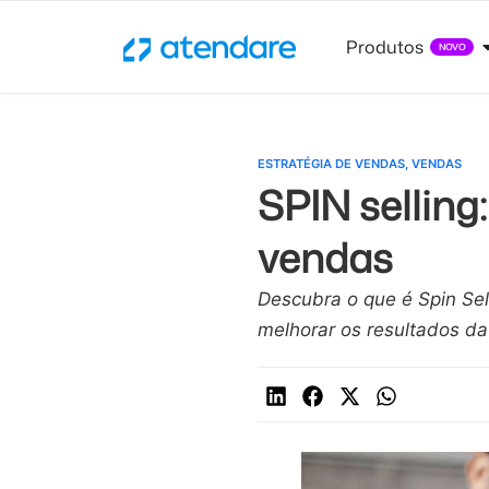
Produtos
NOVO
ESTRATÉGIA DE VENDAS
,
VENDAS
SPIN selling
vendas
Descubra o que é Spin Se
melhorar os resultados d