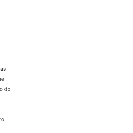
das
ue
to do
ro