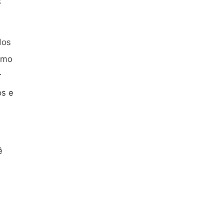
s
dos
omo
r
os e
ê