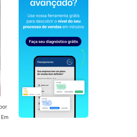
por
. Em