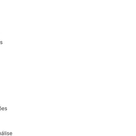
e
es
ões
álise