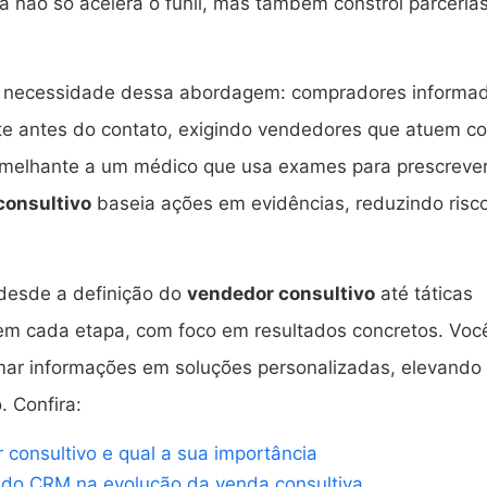
a não só acelera o funil, mas também constrói parceria
 a necessidade dessa abordagem: compradores informa
 antes do contato, exigindo vendedores que atuem c
Semelhante a um médico que usa exames para prescreve
consultivo
baseia ações em evidências, reduzindo risc
 desde a definição do
vendedor consultivo
até táticas
 em cada etapa, com foco em resultados concretos. Voc
mar informações em soluções personalizadas, elevando
. Confira:
consultivo e qual a sua importância
 do CRM na evolução da venda consultiva